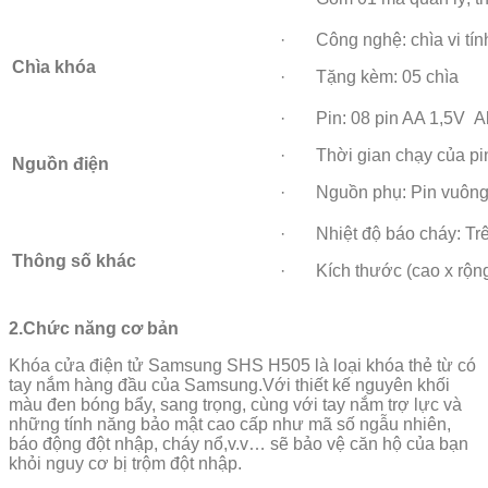
· Công nghệ: chìa vi tín
Chìa khóa
· Tặng kèm: 05 chìa
· Pin: 08 pin AA 1,5V Al
· Thời gian chạy của pin
Nguồn điện
· Nguồn phụ: Pin vuông
· Nhiệt độ báo cháy: Tr
Thông số khác
· Kích thước (cao x rộng
2.Chức năng cơ bản
Khóa cửa điện tử Samsung SHS H505 là loại khóa thẻ từ có
tay nắm hàng đầu của Samsung.Với thiết kế nguyên khối
màu đen bóng bẩy, sang trọng, cùng với tay nắm trợ lực và
những tính năng bảo mật cao cấp như mã số ngẫu nhiên,
báo động đột nhập, cháy nổ,v.v… sẽ bảo vệ căn hộ của bạn
khỏi nguy cơ bị trộm đột nhập.