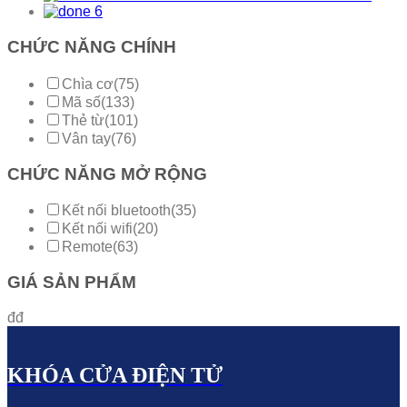
CHỨC NĂNG CHÍNH
Chìa cơ
(75)
Mã số
(133)
Thẻ từ
(101)
Vân tay
(76)
CHỨC NĂNG MỞ RỘNG
Kết nối bluetooth
(35)
Kết nối wifi
(20)
Remote
(63)
GIÁ SẢN PHẨM
đ
đ
KHÓA CỬA
Đ
IỆN TỬ