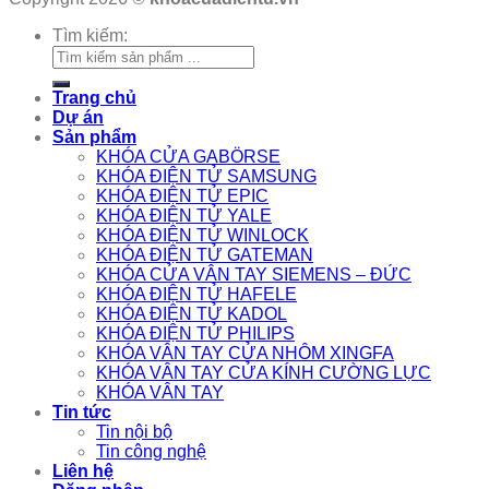
Tìm kiếm:
Trang chủ
Dự án
Sản phẩm
KHÓA CỬA GABÖRSE
KHÓA ĐIỆN TỬ SAMSUNG
KHÓA ĐIỆN TỬ EPIC
KHÓA ĐIỆN TỬ YALE
KHÓA ĐIỆN TỬ WINLOCK
KHÓA ĐIỆN TỬ GATEMAN
KHÓA CỬA VÂN TAY SIEMENS – ĐỨC
KHÓA ĐIỆN TỬ HAFELE
KHÓA ĐIỆN TỬ KADOL
KHÓA ĐIỆN TỬ PHILIPS
KHÓA VÂN TAY CỬA NHÔM XINGFA
KHÓA VÂN TAY CỬA KÍNH CƯỜNG LỰC
KHÓA VÂN TAY
Tin tức
Tin nội bộ
Tin công nghệ
Liên hệ