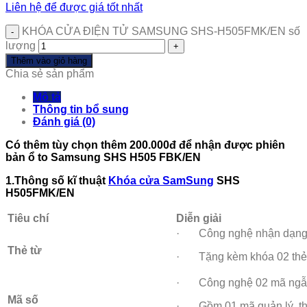
Liên hệ để được giá tốt nhất
KHÓA CỬA ĐIỆN TỬ SAMSUNG SHS-H505FMK/EN số
lượng
Thêm vào giỏ hàng
Chia sẻ sản phẩm
Mô tả
Thông tin bổ sung
Đánh giá (0)
Có thêm tùy chọn thêm 200.000đ để nhận được phiên
bản ổ to Samsung SHS H505 FBK/EN
1.Thông số kĩ thuật
Khóa cửa SamSung
SHS
H505FMK/EN
Tiêu chí
Diễn giải
· Công nghệ nhận dạng t
Thẻ từ
· Tặng kèm khóa 02 thẻ
· Công nghệ 02 mã ngẫ
Mã số
· Gồm 01 mã quản lý, thẻ 